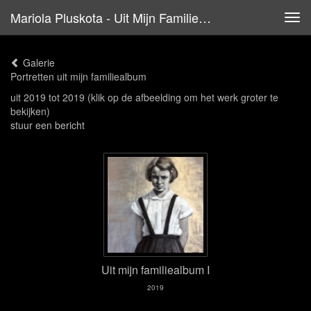
Mariola Pluskota - Uit Mijn Familiealbum
Tog
navi
Galerie
Portretten uit mijn familiealbum
uit 2019 tot 2019
(klik op de afbeelding om het werk groter te
bekijken)
stuur een bericht
Uit mijn familiealbum I
2019